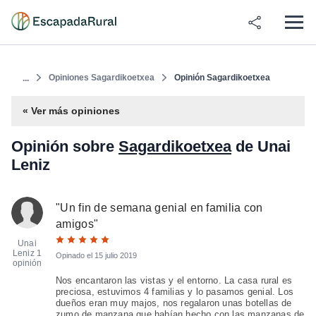
Opiniones Sagardikoetxea
Opinión Sagardikoetxea
...
« Ver más opiniones
Opinión sobre
Sagardikoetxea
de Unai
Leniz
"
Un fin de semana genial en familia con
amigos
"
Unai
Leniz
1
Opinado el
15 julio 2019
opinión
Nos encantaron las vistas y el entorno. La casa rural es
preciosa, estuvimos 4 familias y lo pasamos genial. Los
dueños eran muy majos, nos regalaron unas botellas de
zumo de manzana que habían hecho con las manzanas de