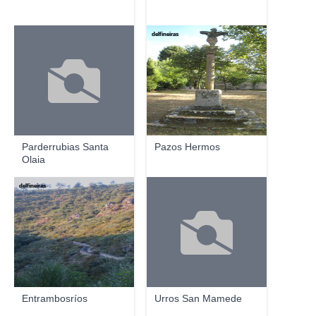
delfineiras
Parderrubias Santa
Pazos Hermos
Olaia
delfineiras
Entrambosríos
Urros San Mamede