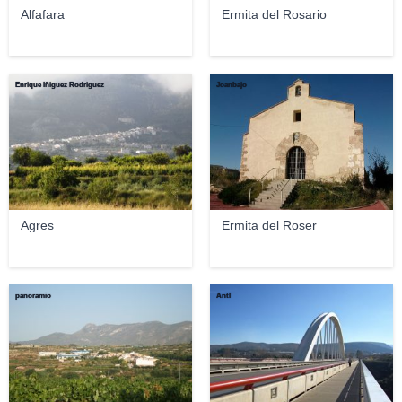
Alfafara
Ermita del Rosario
Enrique Íñiguez Rodriguez
Joanbajo
Agres
Ermita del Roser
panoramio
Antl