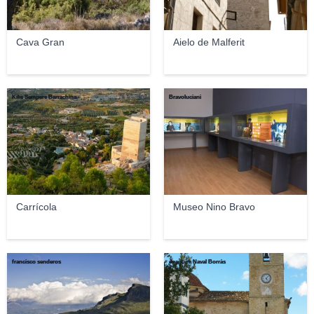
Cava Gran
Aielo de Malferit
Kike Sempere Barrachina
Bravoluciani
Carrícola
Museo Nino Bravo
francisco senderos
Joaquim Naval Borràs