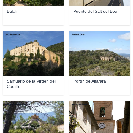
Bufali
Puente del Salt del Bou
JFCSvalencia
Anibal_One
Santuario de la Virgen del
Portín de Alfafara
Castillo
Albertvilanovadelmoral
marathoniano