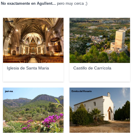
No exactamente en Agullent...
pero muy cerca ;)
decar66
Kike Sempere Barrachina
Iglesia de Santa Maria
Castillo de Carrícola
javi-ma
Ermita del Rosario