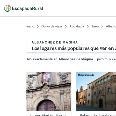
Inicio
Guías de viaje
Andalucía
Jaén
Albanc
ALBANCHEZ DE MÁGINA
Los lugares más populares que ver en
No exactamente en Albanchez de Mágina...
pero muy cer
Zarateman
Michal Osmenda
Universidad de Baeza
Palacio de Jabalquint