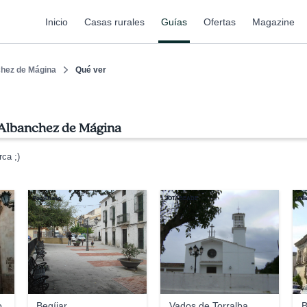
Inicio
Casas rurales
Guías
Ofertas
Magazine
hez de Mágina
Qué ver
 Albanchez de Mágina
ca ;)
PacoUrano
JOTABEADE
All
o
Begíjar
Vados de Torralba
B