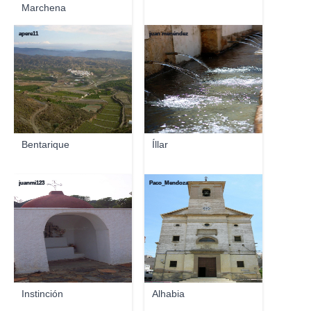
Marchena
apere11
juan menéndez
Bentarique
Íllar
juanmi123
Paco_Mendoza
Instinción
Alhabia