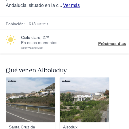
Andalucía, situado en la c...
Ver más
Población:
613
INE 2017
cielo claro, 27º
En estos momentos
Próximos días
OpenWeatherMap
Qué ver en Alboloduy
andarax
andarax
Santa Cruz de
Alsodux