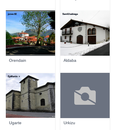
jones 60
SantiUsabiaga
Orendain
Aldaba
EpMartín ☼
Ugarte
Urkizu