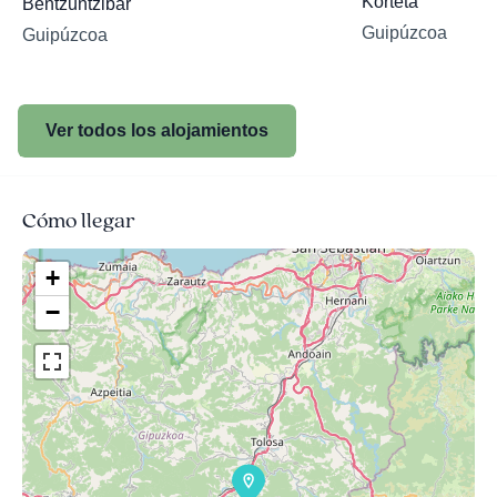
Korteta
Bentzuntzibar
Guipúzcoa
Guipúzcoa
Ver todos los alojamientos
Cómo llegar
+
−