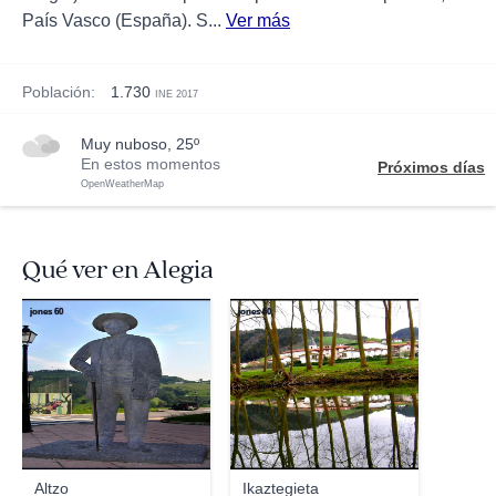
País Vasco (España). S...
Ver más
Población:
1.730
INE 2017
muy nuboso, 25º
En estos momentos
Próximos días
OpenWeatherMap
Qué ver en Alegia
jones 60
jones 60
Altzo
Ikaztegieta