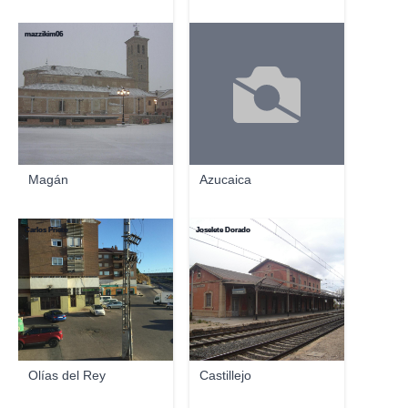
mazzikim06
Magán
Azucaica
Carlos Prieto
Joselete Dorado
Olías del Rey
Castillejo