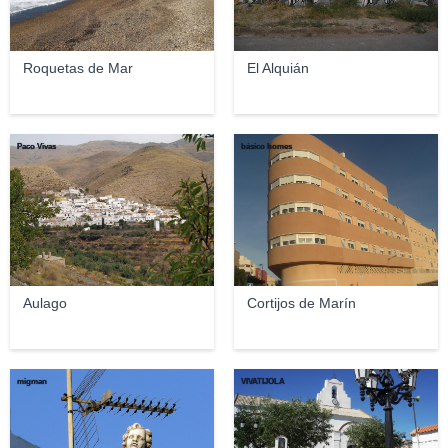
Roquetas de Mar
El Alquián
Paco Vivas
básico homes
Aulago
Cortijos de Marín
migman
VIVATIJOLA