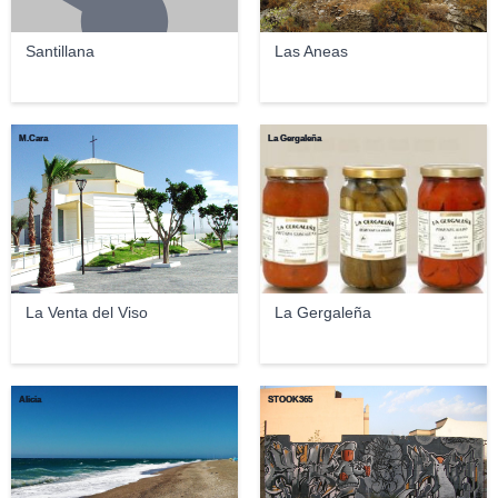
Santillana
Las Aneas
M.Cara
La Gergaleña
La Venta del Viso
La Gergaleña
Alicia
STOOK365