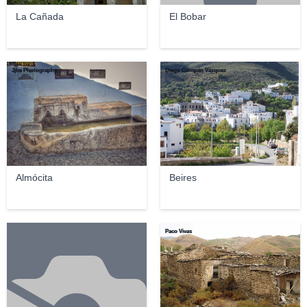
La Cañada
El Bobar
Jjhs Photography
Diego Compán Vázquez
Almócita
Beires
Paco Vivas