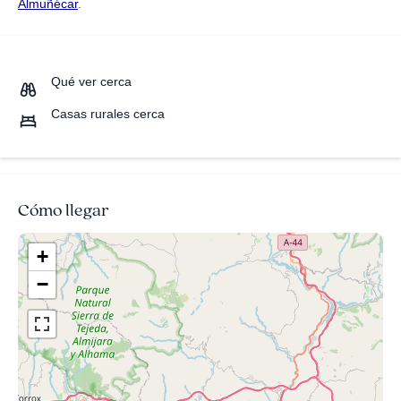
Almuñécar
.
Qué ver cerca
Casas rurales cerca
Cómo llegar
+
−