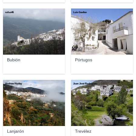
rufus46
Luis Gavilan
Bubión
Pórtugos
Andrew Hurley
Juan José Rodríguez
Lanjarón
Trevélez