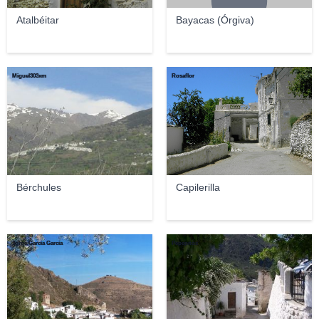
Atalbéitar
Bayacas (Órgiva)
Miguel303xm
Rosaflor
Bérchules
Capilerilla
Jorge García García
Pepepitos