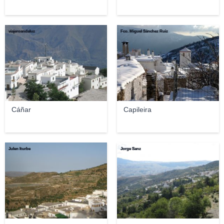
viajeroandaluz
Fco. Miguel Sánchez Ruiz
Cáñar
Capileira
Julen Iturbe
Jorge Sanz