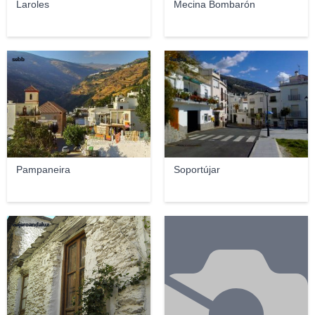
Laroles
Mecina Bombarón
sebb
Terriza
Pampaneira
Soportújar
viajeroandaluz