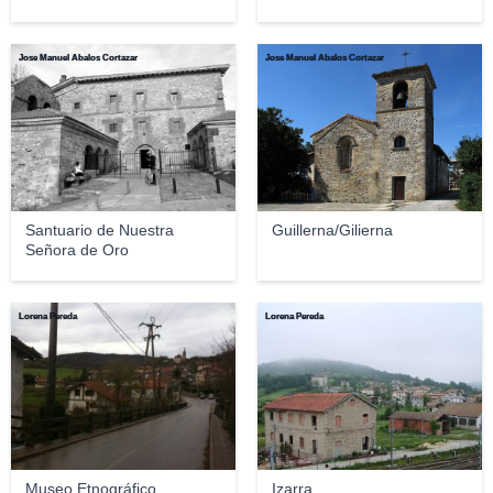
Jose Manuel Abalos Cortazar
Jose Manuel Abalos Cortazar
Santuario de Nuestra
Guillerna/Gilierna
Señora de Oro
Lorena Pereda
Lorena Pereda
Museo Etnográfico
Izarra