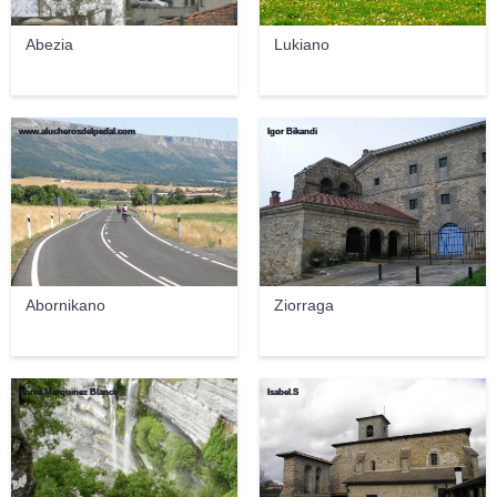
Abezia
Lukiano
www.alucherosdelpedal.com
Igor Bikandi
Abornikano
Ziorraga
Sonia Marquinez Blanco
Isabel.S