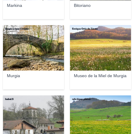
Markina
Bitoriano
Sergio López Losada
Enrique Ortiz de Zárate
Murgia
Museo de la Miel de Murgia
Isabel.S
rafa lópez pierna