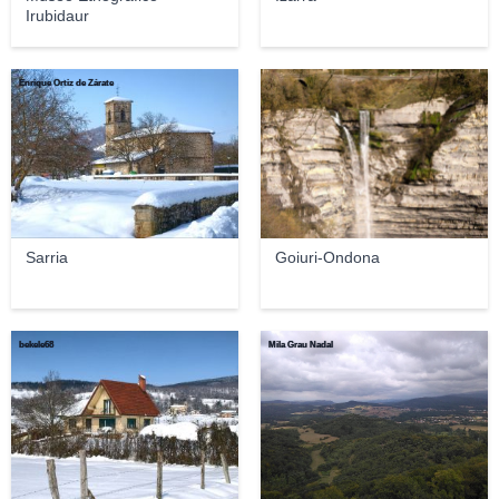
Irubidaur
Enrique Ortiz de Zárate
Sarria
Goiuri-Ondona
bekele68
Mila Grau Nadal