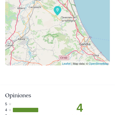
Leaflet
| Map data: ©
OpenStreetMap
Opiniones
4
5
4