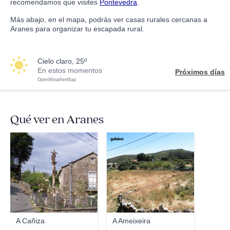
recomendamos que visites
Pontevedra
.
Más abajo, en el mapa, podrás ver casas rurales cercanas a
Aranes para organizar tu escapada rural.
cielo claro, 25º
En estos momentos
Próximos días
OpenWeatherMap
Qué ver en Aranes
panoramio
galaico
A Cañiza
A Ameixeira