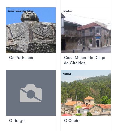
Javier Fernandez Vallejo
rafaeliux
Os Padrosos
Casa Museo de Diego
de Giráldez
Hazi303
O Burgo
O Couto