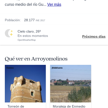
curso medio del río Gu...
Ver más
Población:
28.177
INE 2017
cielo claro, 26º
En estos momentos
Próximos días
OpenWeatherMap
Qué ver en Arroyomolinos
Esetena
jfdelafuente
Torreón de
Moraleja de Enmedio