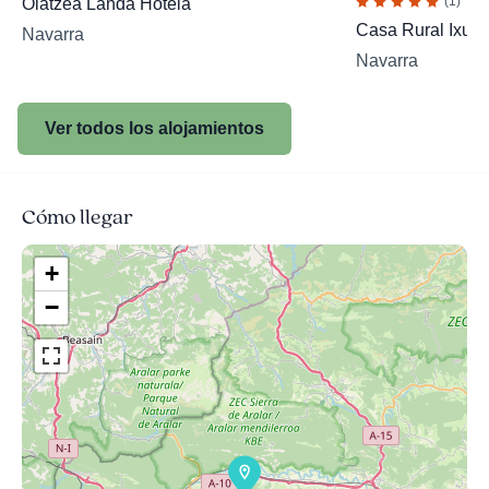
(1)
Olatzea Landa Hotela
Casa Rural Ixur
Navarra
Navarra
Ver todos los alojamientos
Cómo llegar
+
−