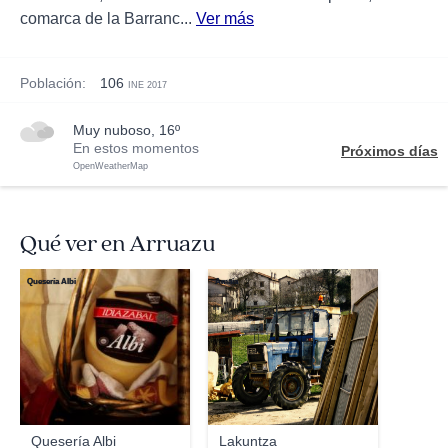
comarca de la Barranc...
Ver más
Población:
106
INE 2017
muy nuboso, 16º
En estos momentos
Próximos días
OpenWeatherMap
Qué ver en Arruazu
Quesería Albi
Amaia
Quesería Albi
Lakuntza