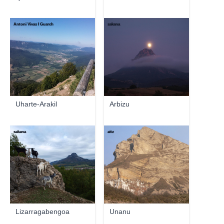
Antoni Vivas I Guarch
sakana
Uharte-Arakil
Arbizu
sakana
aitz
Lizarragabengoa
Unanu