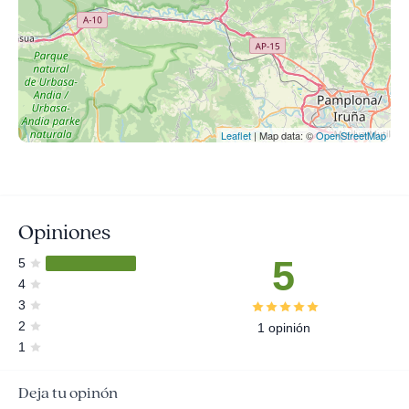
Leaflet
| Map data: ©
OpenStreetMap
Opiniones
5
5
4
3
2
1 opinión
1
Deja tu opinón