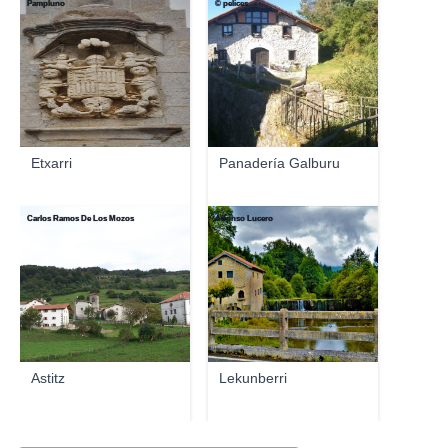
Pampluno
© pelices
Etxarri
Panadería Galburu
Carlos Ramos De Los Mozos
Alfonso Lucero
Astitz
Lekunberri