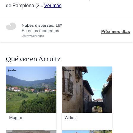
de Pamplona (2...
Ver más
nubes dispersas, 18º
En estos momentos
Próximos días
OpenWeatherMap
Qué ver en Arruitz
jomahe
zubitarra
Mugiro
Aldatz