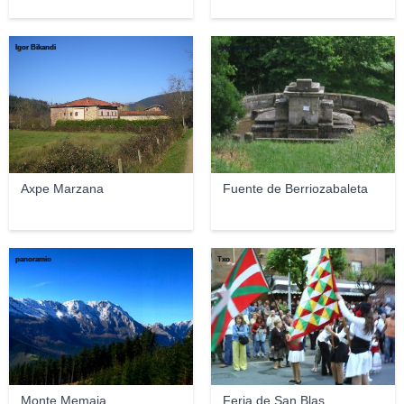
Igor Bikandi
sylykonay
Axpe Marzana
Fuente de Berriozabaleta
panoramio
Txo
Monte Memaia
Feria de San Blas