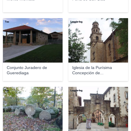
Txo
Loggie-log
Conjunto Juradero de
Iglesia de la Purísima
Guerediaga
Concepción de...
Txo
Loggie-log