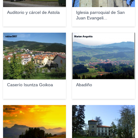
Auditorio y cárcel de Astola
Iglesia parroquial de San
Juan Evangeli...
xabier3007
Marian Angoitia
Caserío Isuntza Goikoa
Abadiño
elriscoex
Txo