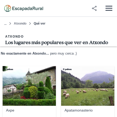
Atxondo
Qué ver
...
ATXONDO
Los lugares más populares que ver en Atxondo
No exactamente en Atxondo...
pero muy cerca ;)
© pelices
© pelices
Axpe
Apatamonasterio