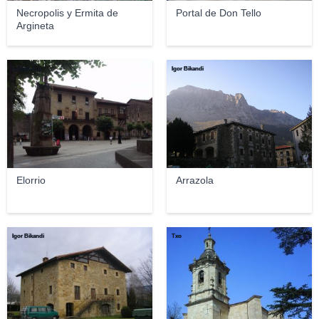
Necropolis y Ermita de
Portal de Don Tello
Argineta
Loggie-log
Igor Bikandi
Elorrio
Arrazola
Igor Bikandi
Txo