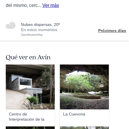
del mismo, cerc...
Ver más
nubes dispersas, 20º
En estos momentos
Próximos días
OpenWeatherMap
Qué ver en Avín
Darboux
Darboux
Centro de
La Cuevona
Interpretación de la
Fauna G...