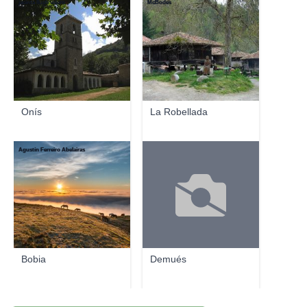
jacinta lluch valero
McBodes
Onís
La Robellada
Agustín Ferreiro Abelairas
Bobia
Demués