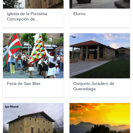
Iglesia de la Purísima
Elorrio
Concepción de...
Txo
Txo
Feria de San Blas
Conjunto Juradero de
Guerediaga
Igor Bikandi
elriscoex