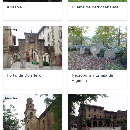
Arrazola
Fuente de Berriozabaleta
Loggie-log
Txo
Portal de Don Tello
Necropolis y Ermita de
Argineta
Loggie-log
Loggie-log