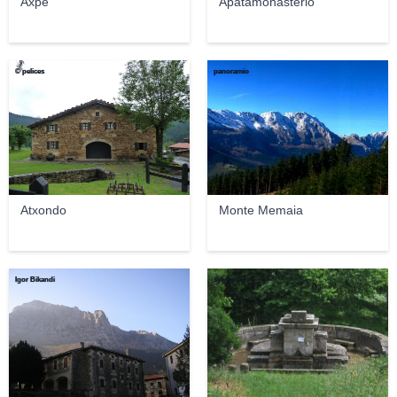
Axpe
Apatamonasterio
© pelices
panoramio
Atxondo
Monte Memaia
Igor Bikandi
sylykonay