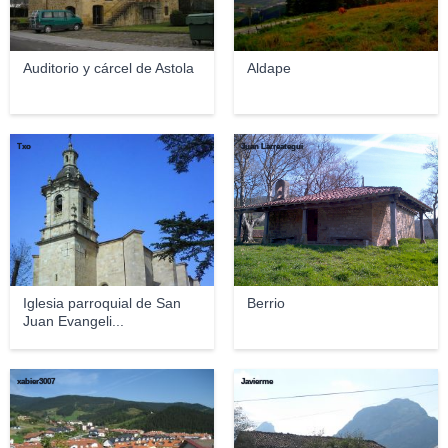
Auditorio y cárcel de Astola
Aldape
Txo
Juan Larreategui
Iglesia parroquial de San
Berrio
Juan Evangeli...
xabier3007
Javierme