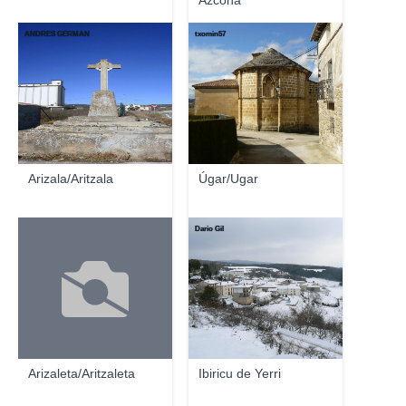
Azcona
ANDRES GERMAN
txomin57
Arizala/Aritzala
Úgar/Ugar
Dario Gil
Arizaleta/Aritzaleta
Ibiricu de Yerri