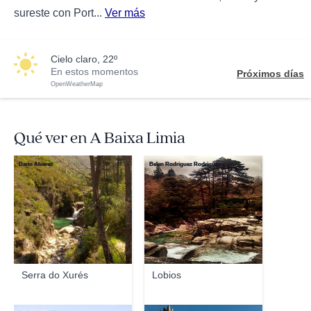
sureste con Port...
Ver más
cielo claro, 22º
En estos momentos
Próximos días
OpenWeatherMap
Qué ver en A Baixa Limia
Dario Alvarez
Belen Rodriguez Rodriguez
Serra do Xurés
Lobios