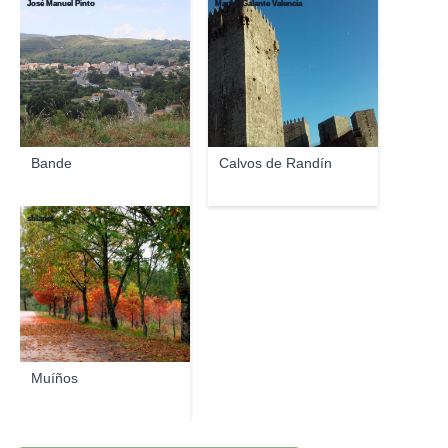
José Manuel Pinto
Manoli Galante Valencia
Bande
Calvos de Randín
sblaper
Muíños