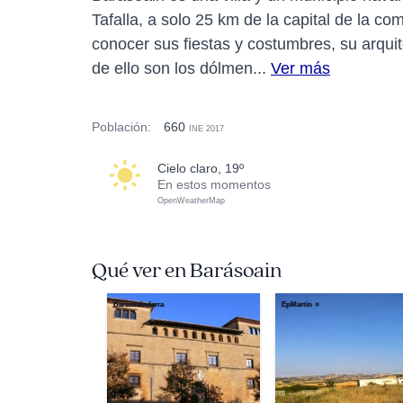
Tafalla, a solo 25 km de la capital de la 
conocer sus fiestas y costumbres, su arquit
de ello son los dólmen...
Ver más
Población:
660
INE 2017
cielo claro, 19º
En estos momentos
OpenWeatherMap
Qué ver en Barásoain
Barasoaindarra
EpMartín ☼