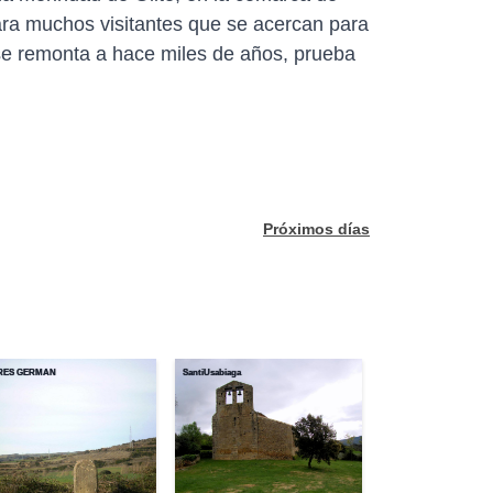
ara muchos visitantes que se acercan para
n se remonta a hace miles de años, prueba
Próximos días
RES GERMAN
SantiUsabiaga