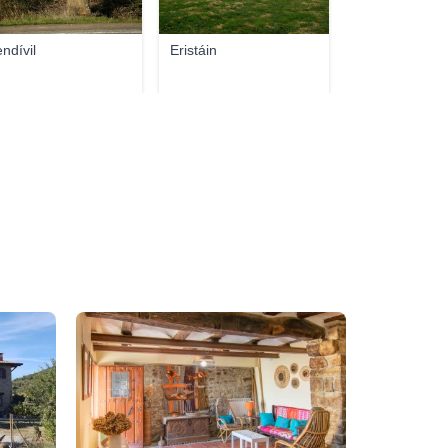
ndívil
Eristáin