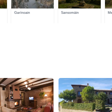
Garínoain
Sansomáin
Me