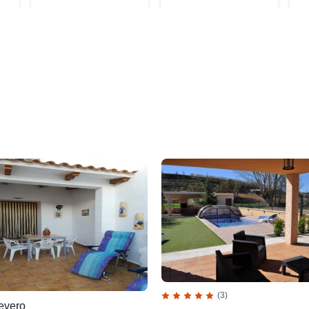
(3)
evero