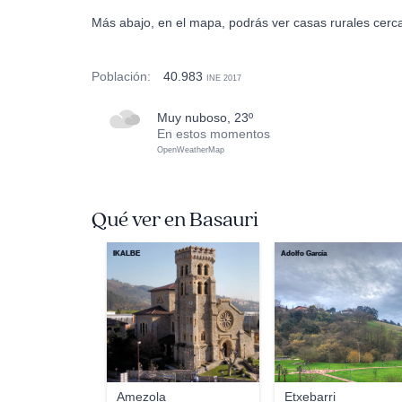
Más abajo, en el mapa, podrás ver casas rurales cerca
Población:
40.983
INE 2017
muy nuboso, 23º
En estos momentos
OpenWeatherMap
Qué ver en Basauri
IKALBE
Adolfo García
Amezola
Etxebarri