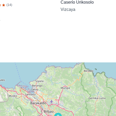
Caserío Urikosolo
(14)
Vizcaya
a