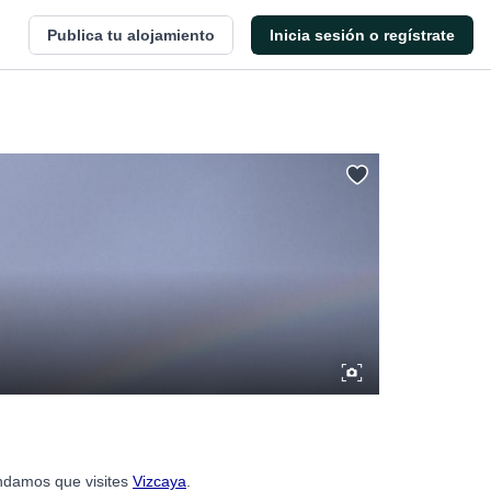
Publica tu alojamiento
Inicia sesión o regístrate
endamos que visites
Vizcaya
.