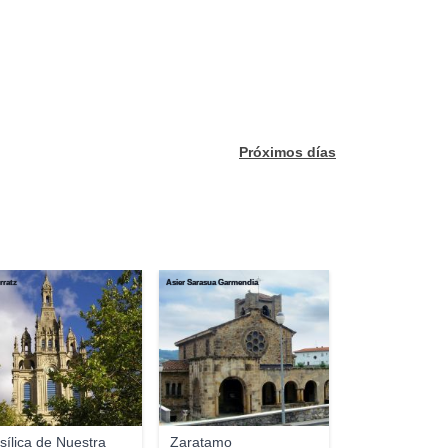
Próximos días
rratz
Asier Sarasua Garmendia
sílica de Nuestra
Zaratamo