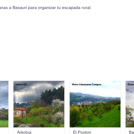
nas a Basauri para organizar tu escapada rural.
txema-122
Víctor Llamazares Campos
Etxeo
Arkotxa
El Ponton
Ba