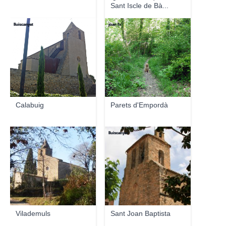
Sant Iscle de Bà...
lluiscanyet
joan fv
Calabuig
Parets d'Empordà
Vulcano
lluiscanyet
Vilademuls
Sant Joan Baptista