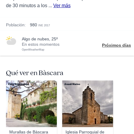
de 30 minutos a los ...
Ver más
Población:
980
INE 2017
algo de nubes, 25º
En estos momentos
Próximos días
OpenWeatherMap
Qué ver en Bàscara
Katia Shkarinskaya
Araceli Merino
Murallas de Bàscara
Iglesia Parroquial de