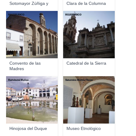
Sotomayor Zúñiga y
Clara de la Columna
Ma...
ROJOPUBICO
ROJOPUBICO
Convento de las
Catedral de la Sierra
Madres
Concepcionistas
Bartolomé Muñoz
Saturnino Muñoz Flores
Hinojosa del Duque
Museo Etnológico