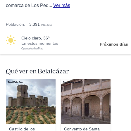
comarca de Los Ped...
Ver más
Población:
3.391
INE 2017
cielo claro, 36º
En estos momentos
Próximos días
OpenWeatherMap
Qué ver en Belalcázar
Toni Valls Pou
Bartolome.munoz
Castillo de los
Convento de Santa