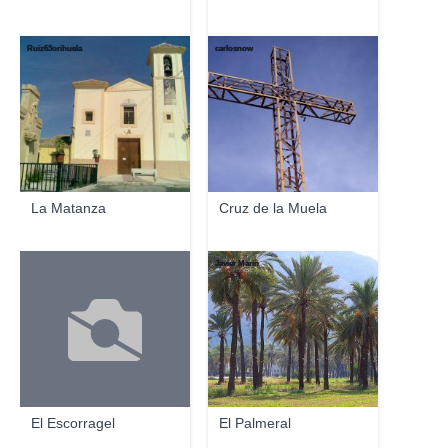
Ruiz63orihuela
carlosnow
La Matanza
Cruz de la Muela
Javier Marín
El Escorragel
El Palmeral