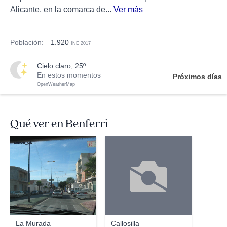
Alicante, en la comarca de...
Ver más
Población:
1.920
INE 2017
cielo claro, 25º
En estos momentos
Próximos días
OpenWeatherMap
Qué ver en Benferri
simon_uk
La Murada
Callosilla