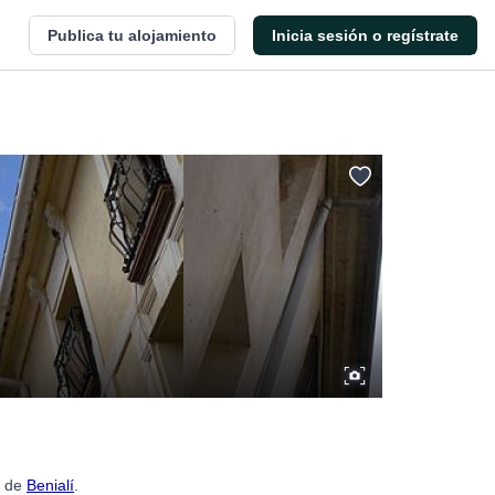
Publica tu alojamiento
Inicia sesión o regístrate
a de
Benialí
.