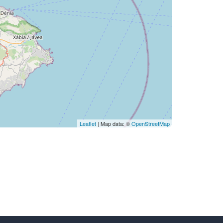
Leaflet
| Map data: ©
OpenStreetMap