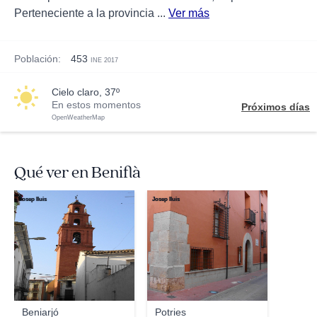
Perteneciente a la provincia ...
Ver más
Población:
453
INE 2017
cielo claro, 37º
En estos momentos
Próximos días
OpenWeatherMap
Qué ver en Beniflà
Josep lluis
Josep lluis
Beniarjó
Potries