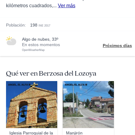
kilómetros cuadrados,...
Ver más
Población:
198
INE 2017
algo de nubes, 33º
En estos momentos
Próximos días
OpenWeatherMap
Qué ver en Berzosa del Lozoya
ANGEL, EL ALFA III
ANGEL, EL ALFA III
Iglesia Parroquial de la
Manjirón