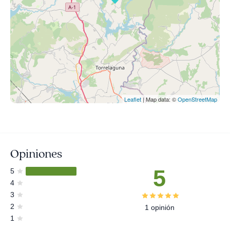
Leaflet
| Map data: ©
OpenStreetMap
Opiniones
5
5
4
3
2
1 opinión
1