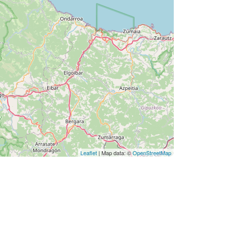
Leaflet
| Map data: ©
OpenStreetMap