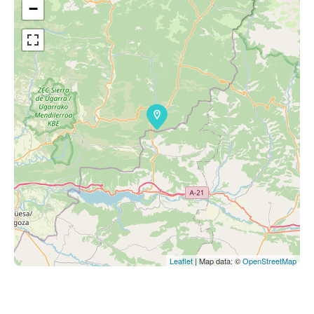
−
Leaflet
| Map data: ©
OpenStreetMap