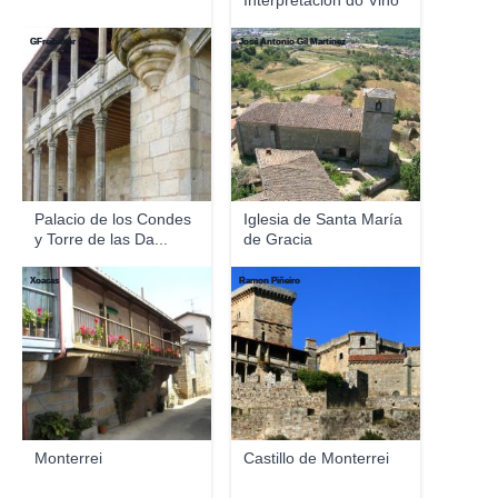
Interpretación do Viño
de M...
GFreihalter
José Antonio Gil Martínez
Palacio de los Condes
Iglesia de Santa María
y Torre de las Da...
de Gracia
Xoacas
Ramon Piñeiro
Monterrei
Castillo de Monterrei