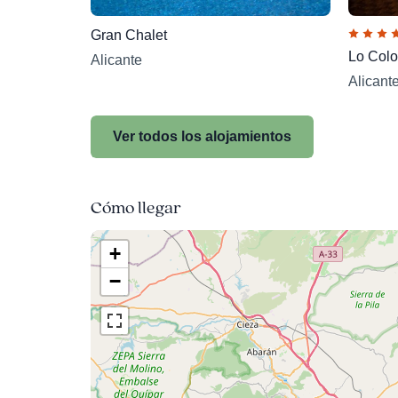
Gran Chalet
Lo Colo
Alicante
Alicant
Ver todos los alojamientos
Cómo llegar
+
−