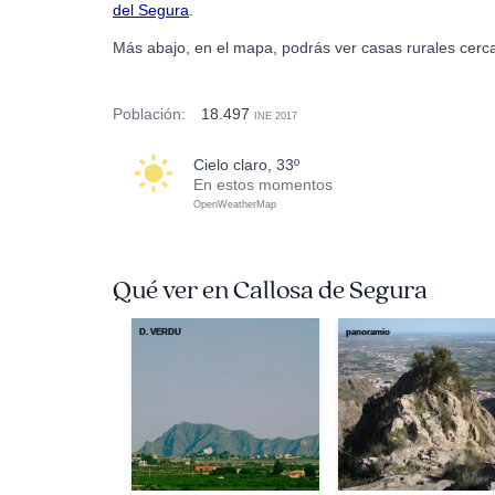
del Segura
.
Más abajo, en el mapa, podrás ver casas rurales cerc
Población:
18.497
INE 2017
cielo claro, 33º
En estos momentos
OpenWeatherMap
Qué ver en Callosa de Segura
D. VERDU
panoramio