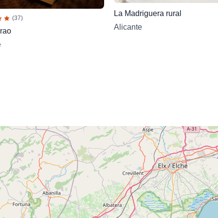
La Madriguera rural
(37)
Alicante
rao
e