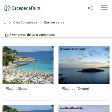
Cala Comptessa
Qué ver cerca
...
Qué ver cerca de Cala Comptessa
Analbor
M.CARMEN 10 COLORADO
Platja d'Illetes
Platja de l'Oratori
Analbor
Jose Manuel Docal F.dez