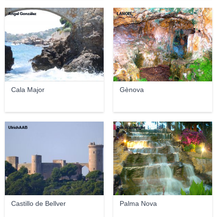
Ángel González
LANOEL
Cala Major
Gènova
UlrichAAB
Dee Wainwright
Castillo de Bellver
Palma Nova