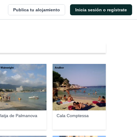
Publica tu alojamiento
Inicia sesión o regístrate
 Wainwright
Analbor
latja de Palmanova
Cala Comptessa