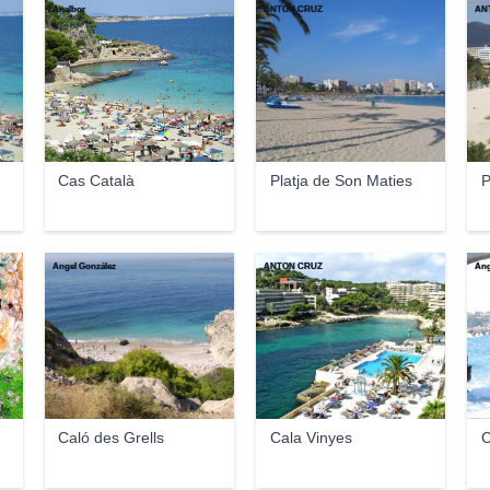
Analbor
ANTON CRUZ
AN
Cas Català
Platja de Son Maties
P
Ángel González
ANTON CRUZ
Áng
Caló des Grells
Cala Vinyes
C