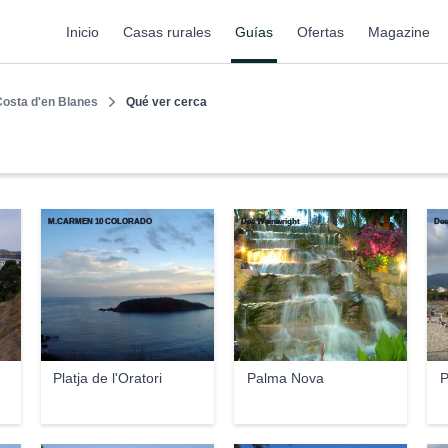
Inicio
Casas rurales
Guías
Ofertas
Magazine
Costa d'en Blanes
Qué ver cerca
M.CARMEN 10 COLORADO
Dee Wainwright
Dee
Platja de l'Oratori
Palma Nova
P