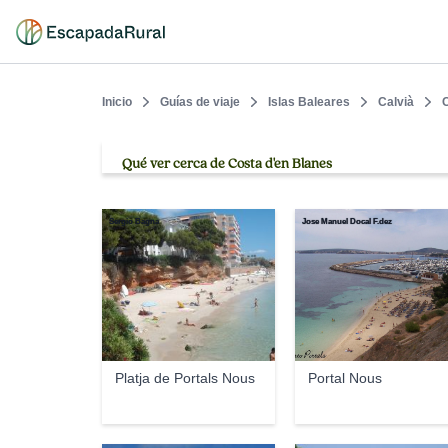
Inicio
Guías de viaje
Islas Baleares
Calvià
Qué ver cerca de Costa d'en Blanes
Sergio Bagna
Jose Manuel Docal F.dez
Platja de Portals Nous
Portal Nous