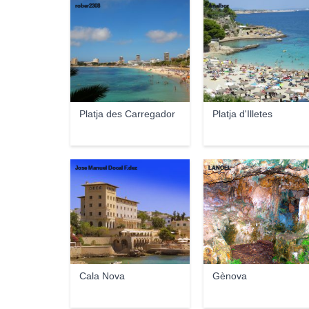
rober2308
Analbor
Platja des Carregador
Platja d'Illetes
Jose Manuel Docal F.dez
LANOEL
Cala Nova
Gènova