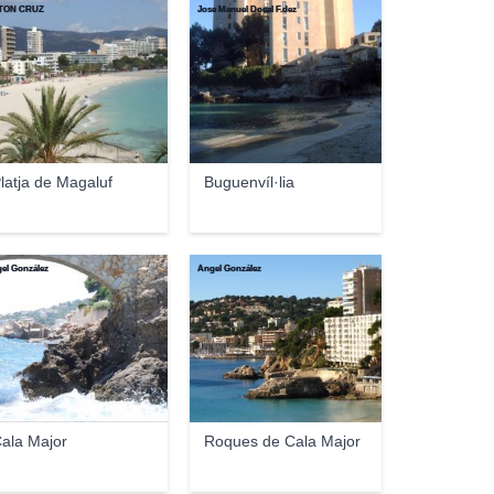
TON CRUZ
Jose Manuel Docal F.dez
latja de Magaluf
Buguenvíl·lia
el González
Ángel González
ala Major
Roques de Cala Major