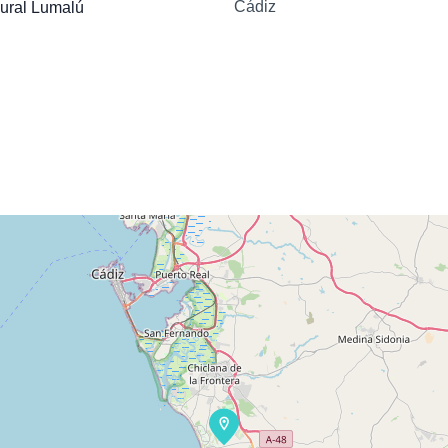
Cádiz
ural Lumalú