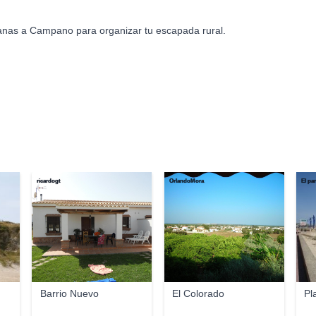
canas a Campano para organizar tu escapada rural.
ricardogt
OrlandoMora
El pa
Barrio Nuevo
El Colorado
Pl