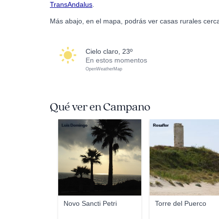
TransAndalus
.
Más abajo, en el mapa, podrás ver casas rurales cer
cielo claro, 23º
En estos momentos
OpenWeatherMap
Qué ver en Campano
Luis Domingo
Rosaflor
Novo Sancti Petri
Torre del Puerco