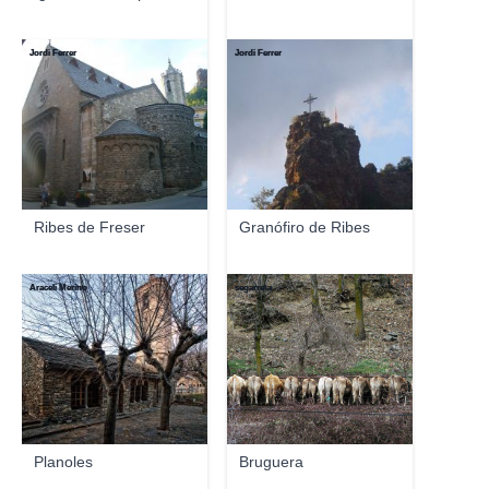
Jordi Ferrer
Jordi Ferrer
Ribes de Freser
Granófiro de Ribes
Araceli Merino
segarreta
Planoles
Bruguera