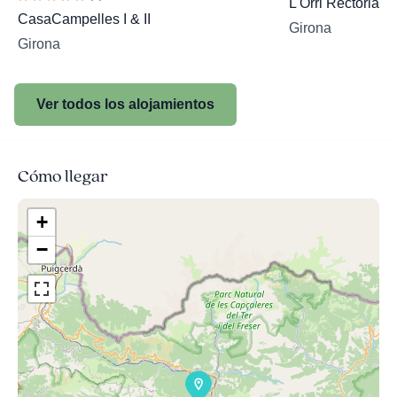
L'Orri Rectoria 
CasaCampelles I & II
Girona
Girona
Ver todos los alojamientos
Cómo llegar
+
−