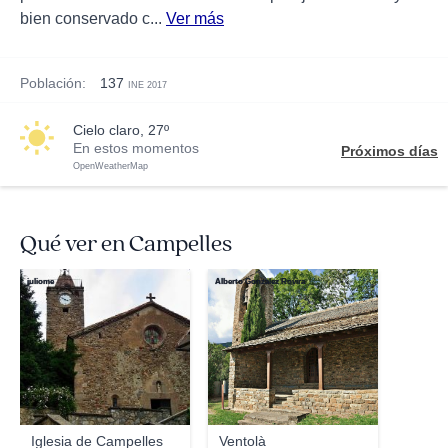
bien conservado c...
Ver más
Población:
137
INE 2017
cielo claro, 27º
En estos momentos
Próximos días
OpenWeatherMap
Qué ver en Campelles
juliome
Alberto Gonzalez Rovira
Iglesia de Campelles
Ventolà