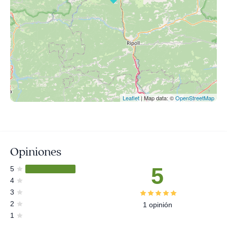
Leaflet
| Map data: ©
OpenStreetMap
Opiniones
5
5
4
3
2
1 opinión
1