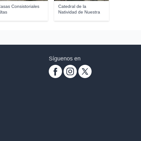
asas Consistoriales
Catedral de la
ltas
Natividad de Nuestra
Se�...
Síguenos en