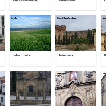
jaferfix
Miguel Caballero Lara
Man
Jabalquinto
Tobaruela
I
Daniel Villafruela
Zarateman
Zar