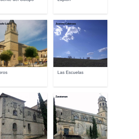
olo López
Juanma Calatrava
bros
Las Escuelas
ateman
Zarateman