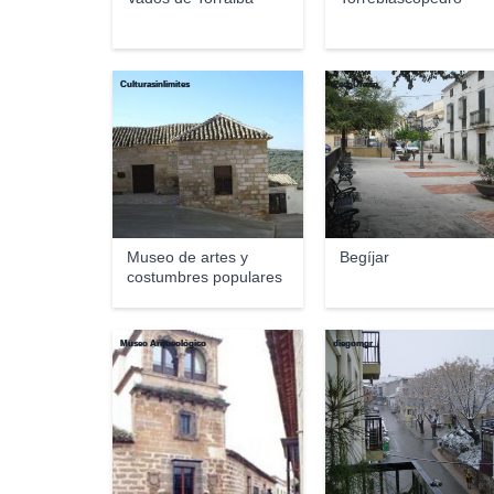
Culturasinlimites
PacoUrano
Museo de artes y
Begíjar
costumbres populares
d...
Museo Arqueológico
diegomgr