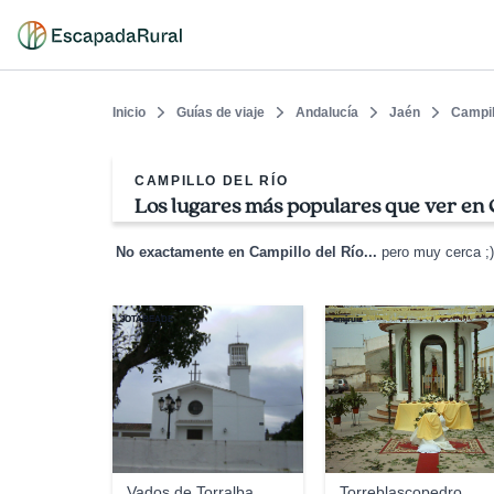
Inicio
Guías de viaje
Andalucía
Jaén
Campil
CAMPILLO DEL RÍO
Los lugares más populares que ver en 
No exactamente en Campillo del Río...
pero muy cerca ;)
JOTABEADE
emjruiz
Vados de Torralba
Torreblascopedro