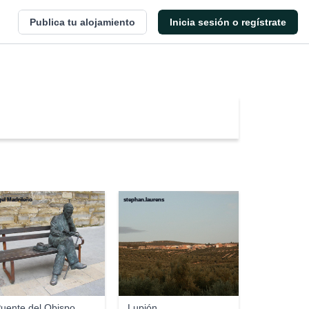
Publica tu alojamiento
Inicia sesión o regístrate
el Madrileño
stephan.laurens
uente del Obispo
Lupión