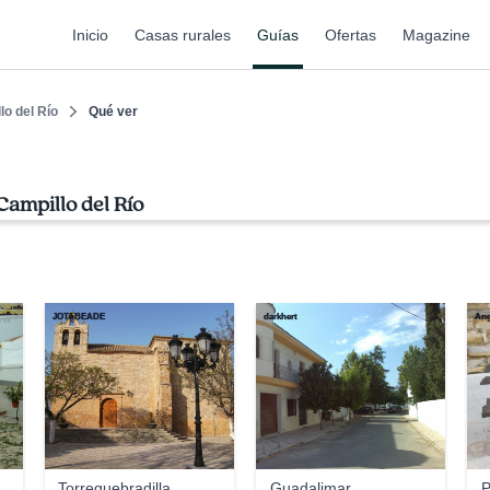
Inicio
Casas rurales
Guías
Ofertas
Magazine
lo del Río
Qué ver
Campillo del Río
JOTABEADE
darkhert
Ang
Torrequebradilla
Guadalimar
P