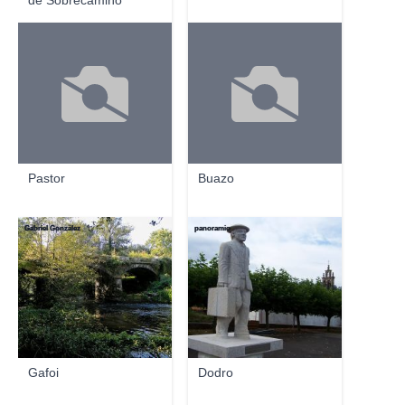
de Sobrecamiño
Pastor
Buazo
Gabriel González
panoramio
Gafoi
Dodro