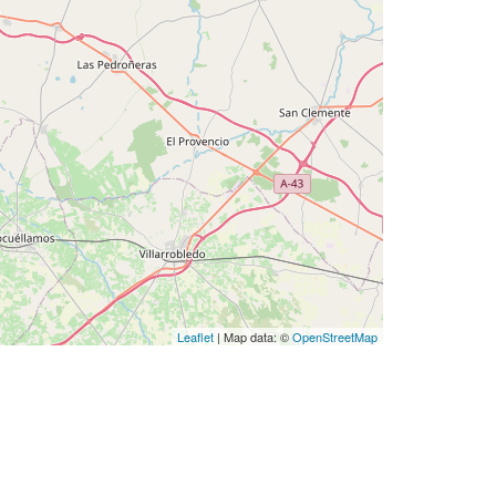
Leaflet
| Map data: ©
OpenStreetMap