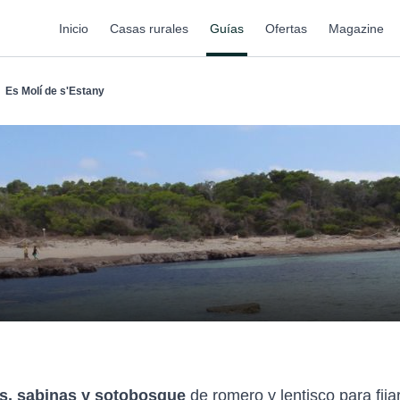
Inicio
Casas rurales
Guías
Ofertas
Magazine
Es Molí de s'Estany
os, sabinas y sotobosque
de romero y lentisco para fija