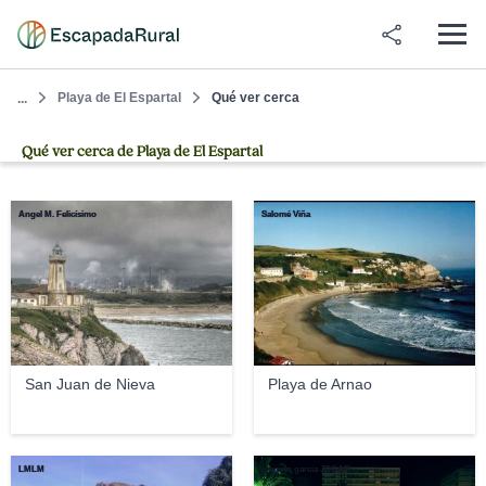
Playa de El Espartal
Qué ver cerca
...
Qué ver cerca de Playa de El Espartal
Ángel M. Felicísimo
Salomé Viña
San Juan de Nieva
Playa de Arnao
LMLM
joaquin garcia JOGAR