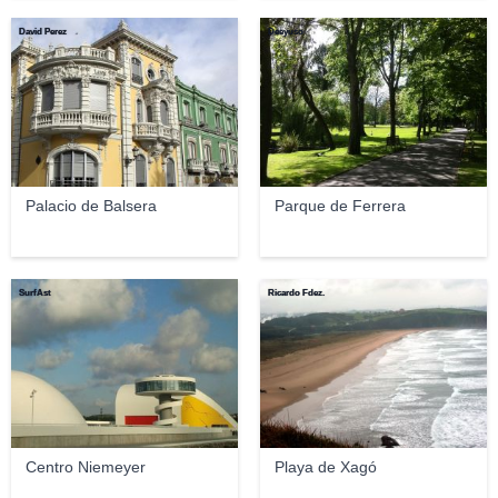
David Perez
Deeyuso
Palacio de Balsera
Parque de Ferrera
SurfAst
Ricardo Fdez.
Centro Niemeyer
Playa de Xagó