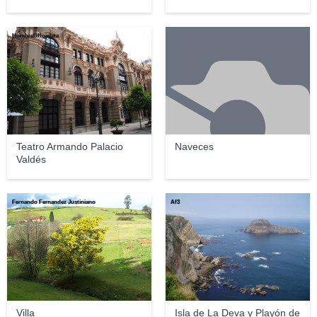
HombreDHojalata
Teatro Armando Palacio
Naveces
Valdés
Fernando Fernandez Justiniano
Af3
Villa
Isla de La Deva y Playón de