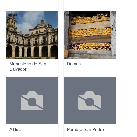
Dirkvde
© daniel p@redes
Monasterio de San
Domes
Salvador
A Bola
Pambre San Pedro