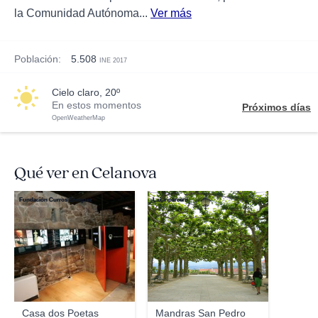
la Comunidad Autónoma...
Ver más
Población:
5.508
INE 2017
cielo claro, 20º
En estos momentos
Próximos días
OpenWeatherMap
Qué ver en Celanova
Fundación Curros Enríquez
Lazariparcero
Casa dos Poetas
Mandras San Pedro