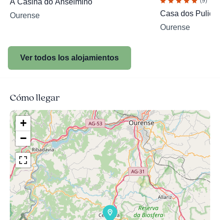
(9)
A Casiña do Anselmiño
Casa dos Pulido
Ourense
Ourense
Ver todos los alojamientos
Cómo llegar
+
−