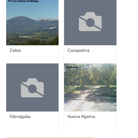
Por los caminos de Málaga
Zalea
Casapalma
OtroLoren
Gibralgalia
Nueva Aljaima