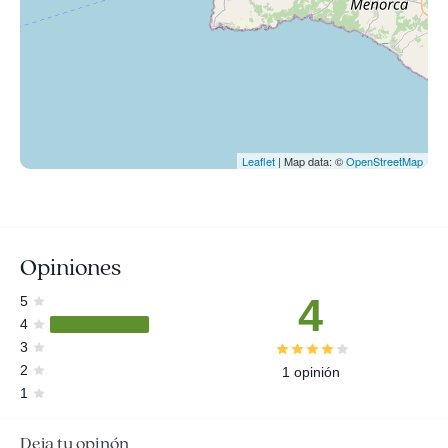
Leaflet
| Map data: ©
OpenStreetMap
Opiniones
4
5
4
3
2
1 opinión
1
Deja tu opinón