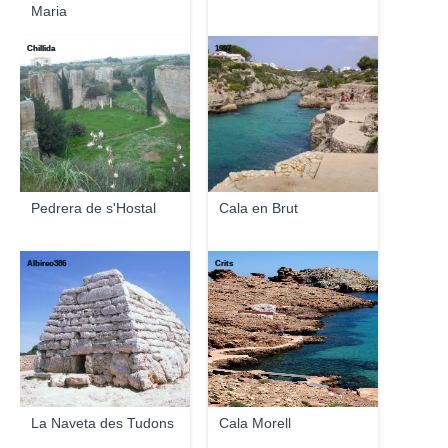
Maria
Chillida
1997
Pedrera de s'Hostal
Cala en Brut
Albireo386
Crits
La Naveta des Tudons
Cala Morell