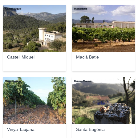
Castell Miquel
Macià Batle
Castell Miquel
Macià Batle
Vinya Taujana
Mónica Municio
Vinya Taujana
Santa Eugènia