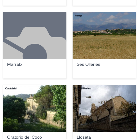
homyr
Marratxí
Ses Olleries
Catalabiel
Araceli Merino
Oratorio del Cocó
Lloseta