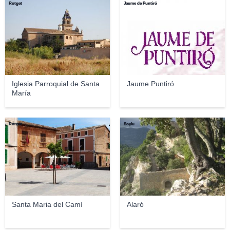
Rotget
Jaume de Puntiró
Iglesia Parroquial de Santa
Jaume Puntiró
María
Rotget
Soylu
Santa Maria del Camí
Alaró