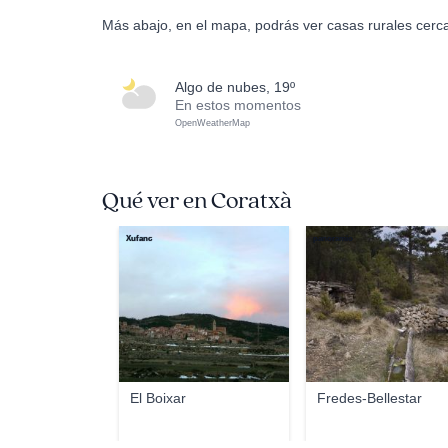
Más abajo, en el mapa, podrás ver casas rurales cerc
algo de nubes, 19º
En estos momentos
OpenWeatherMap
Qué ver en Coratxà
Xufanc
panoramio
El Boixar
Fredes-Bellestar