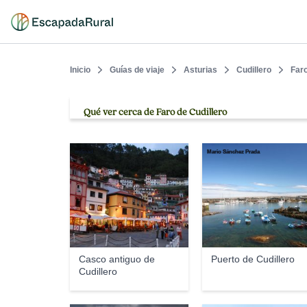
Inicio
Guías de viaje
Asturias
Cudillero
Faro
Qué ver cerca de Faro de Cudillero
mi§oad
Mario Sánchez Prada
Casco antiguo de
Puerto de Cudillero
Cudillero