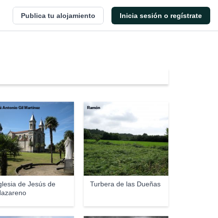
Publica tu alojamiento
Inicia sesión o regístrate
é Antonio Gil Martínez
Ramón
glesia de Jesús de
Turbera de las Dueñas
azareno