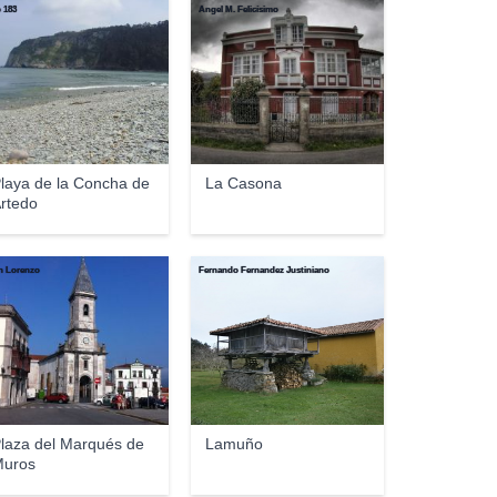
 183
Ángel M. Felicísimo
laya de la Concha de
La Casona
rtedo
n Lorenzo
Fernando Fernandez Justiniano
laza del Marqués de
Lamuño
uros