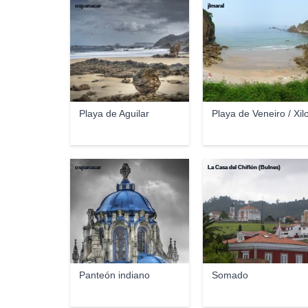
ospanacar
jlmaral
Playa de Aguilar
Playa de Veneiro / Xil
ospanacar
La Casa del Chiflón (Bulnes)
Panteón indiano
Somado