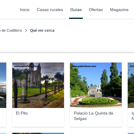
Inicio
Casas rurales
Guías
Ofertas
Magazine
 de Cudillero
Qué ver cerca
www.pedroferrer.com
www.pedroferrer.com
Jos
El Pito
Palacio La Quinta de
I
Selgas
N