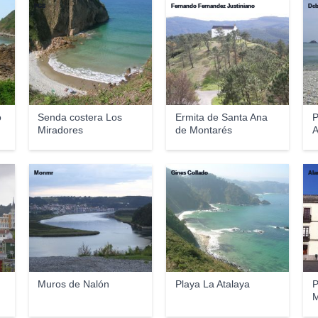
PGS
Fernando Fernandez Justiniano
Dcb
o
Senda costera Los
Ermita de Santa Ana
P
Miradores
de Montarés
A
Monmr
Gines Collado
Ala
Muros de Nalón
Playa La Atalaya
P
M