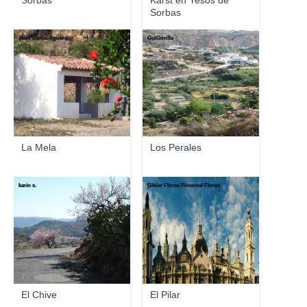
Sorbas
Karst en Yesos de
Sorbas
José García Agüero
GuiGonSe
La Mela
Los Perales
karin s.
Gilder Flores Pimentel Flores
El Chive
El Pilar